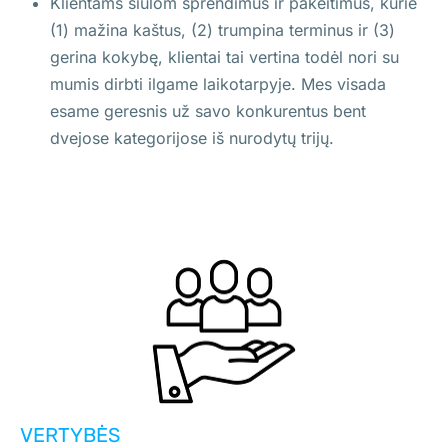
Klientams siūlom sprendimus ir pakeitimus, kurie
(1) mažina kaštus, (2) trumpina terminus ir (3)
gerina kokybę, klientai tai vertina todėl nori su
mumis dirbti ilgame laikotarpyje. Mes visada
esame geresnis už savo konkurentus bent
dvejose kategorijose iš nurodytų trijų.
VERTYBĖS