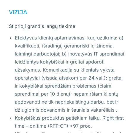
VIZIJA
Stiprioji grandis langų tiekime
Efektyvus klientų aptarnavimas, kurį užtikrina: a)
kvalifikuoti, išradingi, geranoriški ir, žinoma,
laimingi darbuotojai; b) inovatyvūs IT sprendimai
leidžiantys kokybiškai ir greitai apdoroti
užsakymus. Komunikacija su klientais vyksta
operatyviai (visada atsakom per 24 val.); greitai
ir kokybiškai sprendžiam problemas (claim
sprendimai per 10 dienų); nepamirštam klientų
apdovanoti ne tik nepriekaištingu darbu, bet ir
džiugiomis dovanomis ir šauniais vakarėliais .
Kokybiškus produktus patiekiam laiku. Right first
time – on time (RFT-OT) >97 proc.