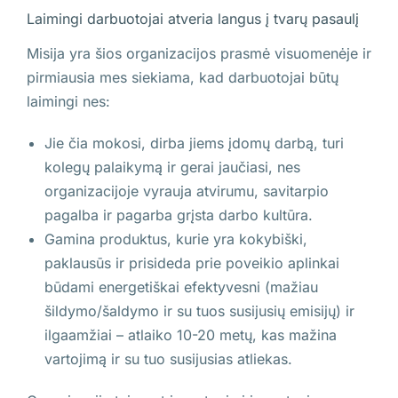
Laimingi darbuotojai atveria langus į tvarų pasaulį
Misija yra šios organizacijos prasmė visuomenėje ir
pirmiausia mes siekiama, kad darbuotojai būtų
laimingi nes:
Jie čia mokosi, dirba jiems įdomų darbą, turi
kolegų palaikymą ir gerai jaučiasi, nes
organizacijoje vyrauja atvirumu, savitarpio
pagalba ir pagarba grįsta darbo kultūra.
Gamina produktus, kurie yra kokybiški,
paklausūs ir prisideda prie poveikio aplinkai
būdami energetiškai efektyvesni (mažiau
šildymo/šaldymo ir su tuos susijusių emisijų) ir
ilgaamžiai – atlaiko 10-20 metų, kas mažina
vartojimą ir su tuo susijusias atliekas.